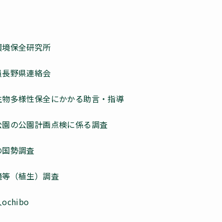
環境保全研究所
員長野県連絡会
の生物多様性保全にかかる助言・指導
立公園の公園計画点検に係る調査
の国勢調査
境等（植生）調査
chibo