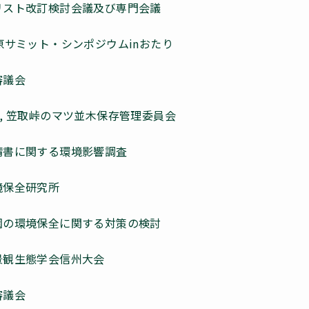
ドリスト改訂検討会議及び専門会議
草原サミット・シンポジウムinおたり
審議会
）, 笠取峠のマツ並木保存管理委員会
請書に関する環境影響調査
境保全研究所
然園の環境保全に関する対策の検討
景観生態学会信州大会
審議会