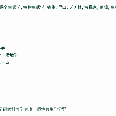
保全生態学, 植物生態学, 植生, 里山, ブナ林, 古民家, 茅場, 
科学
学、環境学
ステム
学研究科農学専攻 環境共生学分野