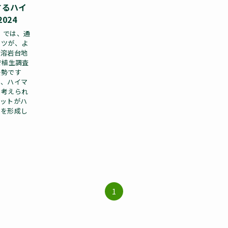
するハイ
024
m）では、通
マツが、よ
。溶岩台地
で植生調査
優勢です
り、ハイマ
と考えられ
マットがハ
布を形成し
1