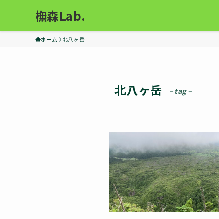
橅森Lab.
ホーム
北八ヶ岳
北八ヶ岳
– tag –