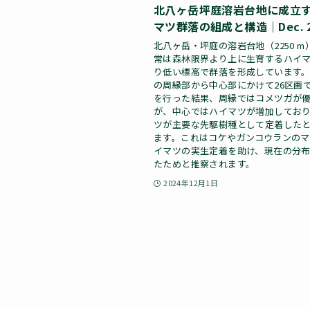
北八ヶ岳坪庭溶岩台地に成立
マツ群落の組成と構造｜Dec. 2
北八ヶ岳・坪庭の溶岩台地（2250 
常は森林限界より上に生育するハイ
り低い標高で群落を形成しています
の周縁部から中心部にかけて26区画
を行った結果、周縁ではコメツガが
が、中心ではハイマツが増加してお
ツが主要な先駆樹種として定着した
ます。これはコケやガンコウランの
イマツの実生定着を助け、現在の分
たためと推察されます。
2024年12月1日